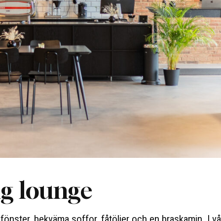
g lounge
fönster, bekväma soffor, fåtöljer och en braskamin. I vå