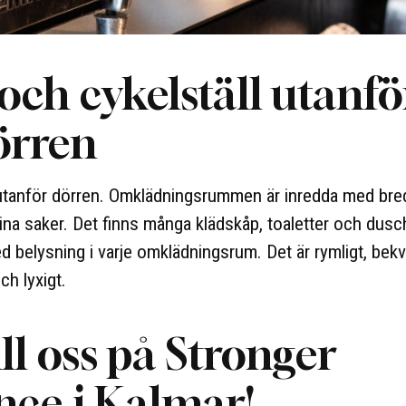
och cykelställ utanfö
örren
s utanför dörren. Omklädningsrummen är inredda med bre
ina saker. Det finns många klädskåp, toaletter och dusch
d belysning i varje omklädningsrum. Det är rymligt, bek
ch lyxigt.
l oss på Stronger
ce i Kalmar!