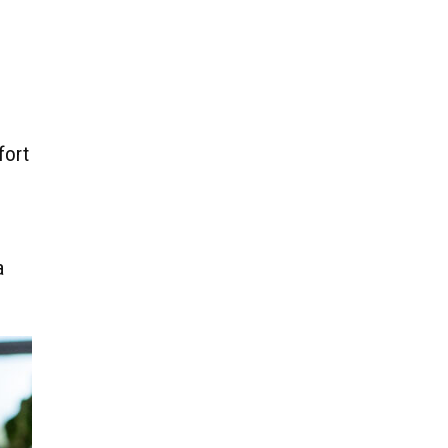
fort
a