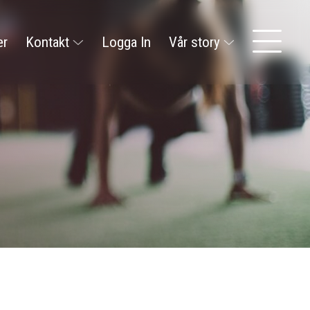
er
Kontakt
Logga In
Vår story