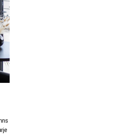
inns
arje