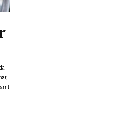
r
da
ar,
vämt