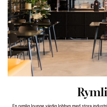
Rymli
En rymlig lounge värdig lobbyn med stora industri