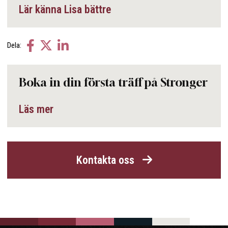
Lär känna Lisa bättre
Dela
Dela
Dela
Dela:
på
på
på
facebook
twitter
linkedin
Boka in din första träff på Stronger
Läs mer
Kontakta oss