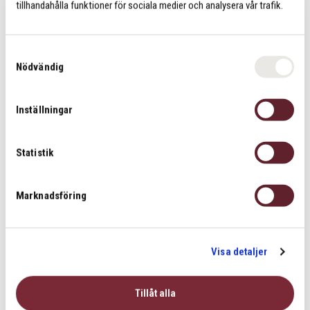
tillhandahålla funktioner för sociala medier och analysera vår trafik.
S
Nödvändig
a
m
Samuel Ekstrand
t
Inställningar
Styrkecoach
y
c
010-26 46 004
k
Statistik
e
Maila Samuel Ekstrand
s
Marknadsföring
v
Lär känna Samuel bättre
a
l
Visa detaljer
Tillåt alla