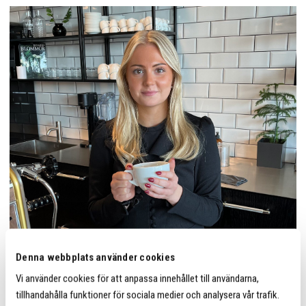
Denna webbplats använder cookies
Jag har idrottat hela mitt liv och flyttade nyligen till
Vi använder cookies för att anpassa innehållet till användarna,
Kalmar för att studera på Linnéuniversitetet. Vid sidan
tillhandahålla funktioner för sociala medier och analysera vår trafik.
av studierna ägnas tiden bl.a. åt att styrketräna och