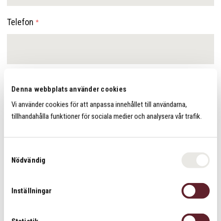
Telefon
*
E-postadress
*
Denna webbplats använder cookies
Vi använder cookies för att anpassa innehållet till användarna,
tillhandahålla funktioner för sociala medier och analysera vår trafik.
Meddelande
*
S
Nödvändig
a
m
t
Inställningar
y
c