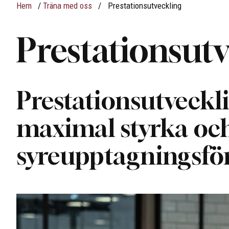
Hem
/
Träna med oss
/
Prestationsutveckling
Prestationsut
Prestationsutveckli
maximal styrka oc
syreupptagningsf