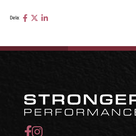
Dela
Dela
Dela
Dela:
på
på
på
facebook
twitter
linkedin