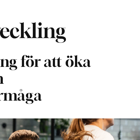
veckling
ng för att öka
h
örmåga