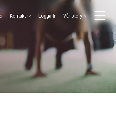
er
Kontakt
Logga In
Vår story