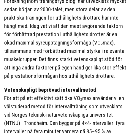
Forskning inom träningsfysiologi har utvecklats mycket
sedan början av 2000-talet, men stora delar av den
praktiska träningen för uthållighetsidrottare har inte
hängt med. Idag vet vi att den mest avgörande faktorn
för förbättrad prestation i uthållighetsidrotter är en
ökad maximal syreupptagningsförmåga (VO₂max),
tillsammans med förbättrad maximal styrka i relevanta
muskelgrupper. Det finns starkt vetenskapligt stöd för
att inga andra faktorer på egen hand ger lika stor effekt
på prestationsförmågan hos uthållighetsidrottare.
Vetenskapligt beprövad intervallmetod
För att på ett effektivt sätt öka VO₂max använder vi en
välstuderad metod för intervallträning som utvecklats
vid Norges teknisk-naturvetenskapliga universitet
(NTNU) i Trondheim. Den bygger på 4×4-intervaller: fyra
intervaller på fyra minuter vardera på 85–95 % av