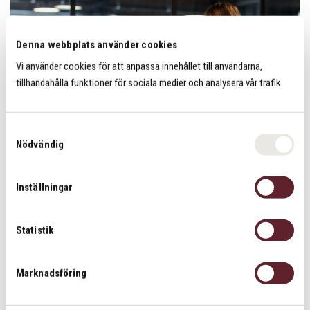
Denna webbplats använder cookies
Vi använder cookies för att anpassa innehållet till användarna,
tillhandahålla funktioner för sociala medier och analysera vår trafik.
S
Nödvändig
a
m
t
Inställningar
y
Vetenskap och praktik i harmoni
c
Vi arbetar evidensbaserat och använder den senaste
k
Statistik
forskningen för att optimera träningen för varje individ.
e
s
Målet är att erbjuda uthållighetsidrottare en metod som
Marknadsföring
v
inte bara är beprövad i labbmiljö utan också fungerar i
a
verklig träning – för att skapa hållbara förbättringar och