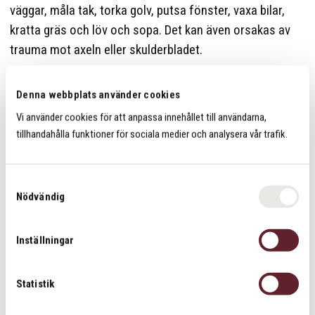
väggar, måla tak, torka golv, putsa fönster, vaxa bilar,
kratta gräs och löv och sopa. Det kan även orsakas av
trauma mot axeln eller skulderbladet.
Vi åtgärdar först orsaken till smärtan och sedan
Denna webbplats använder cookies
orsaken till överbelastningen.
Vi använder cookies för att anpassa innehållet till användarna,
tillhandahålla funktioner för sociala medier och analysera vår trafik.
Dela
Dela
Dela
Dela:
på
på
på
facebook
twitter
linkedin
S
Nödvändig
a
Kontakta oss
m
t
Inställningar
y
Om oss
c
k
Statistik
e