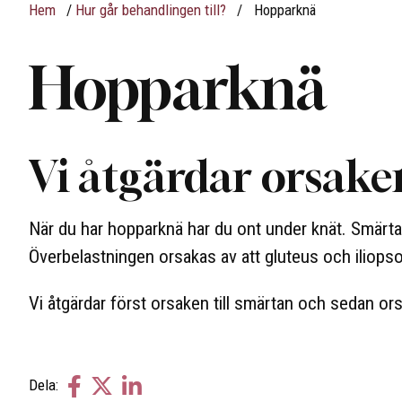
Hem
/
Hur går behandlingen till?
/
Hopparknä
Hopparknä
Vi åtgärdar orsake
När du har hopparknä har du ont under knät. Smärta
Överbelastningen orsakas av att gluteus och iliop
Vi åtgärdar först orsaken till smärtan och sedan ors
Dela
Dela
Dela
Dela: