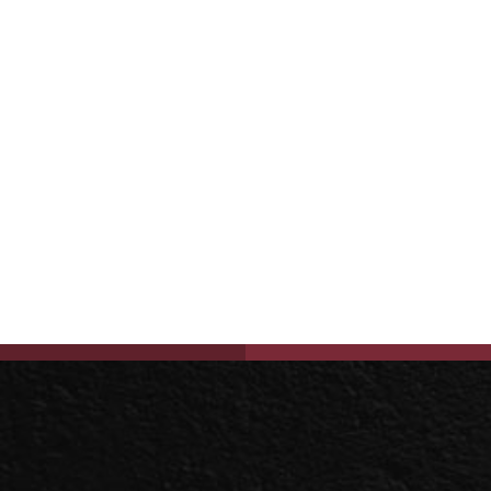
på
på
på
facebook
twitter
linkedin