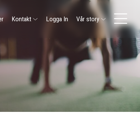
er
Kontakt
Logga In
Vår story