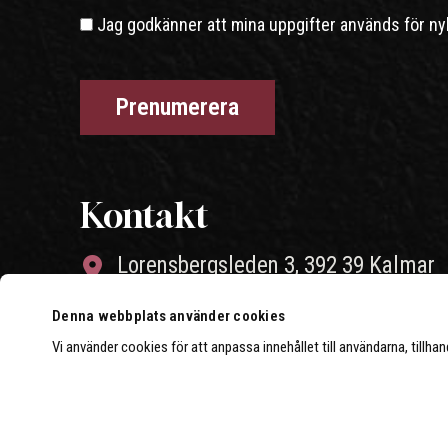
Jag godkänner att mina uppgifter används för ny
Kontakt
Lorensbergsleden 3, 392 39 Kalmar
010-26 46 004
Denna webbplats använder cookies
Vi använder cookies för att anpassa innehållet till användarna, tillha
info@strongerperformance.se
Öppettider