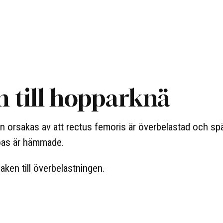
n till hopparknä
n orsakas av att rectus femoris är överbelastad och sp
soas är hämmade.
aken till överbelastningen.