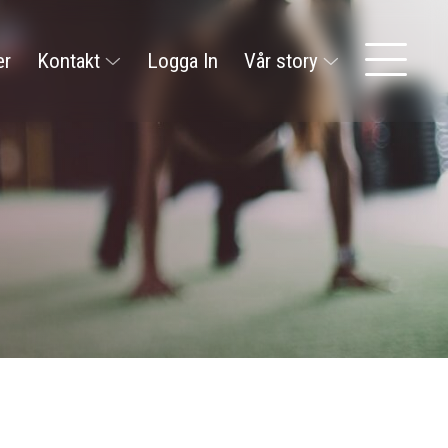
er
Kontakt
Logga In
Vår story