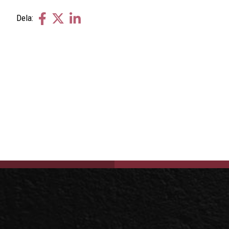
Dela
Dela
Dela
Dela:
på
på
på
facebook
twitter
linkedin