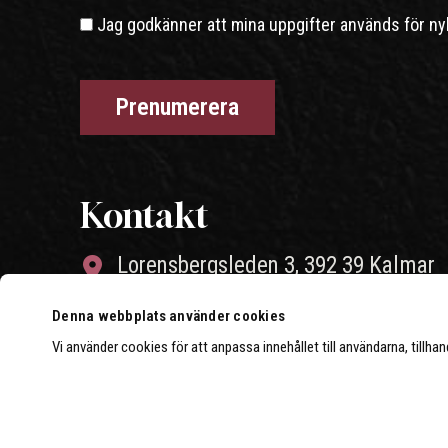
Jag godkänner att mina uppgifter används för ny
Kontakt
Lorensbergsleden 3, 392 39 Kalmar
010-26 46 004
Denna webbplats använder cookies
Vi använder cookies för att anpassa innehållet till användarna, tillha
info@strongerperformance.se
Öppettider