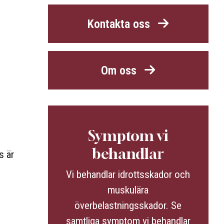
Kontakta oss
Om oss
Symptom vi
behandlar
s är
Vi behandlar idrottsskador och
muskulära
överbelastningsskador. Se
samtliga symptom vi behandlar