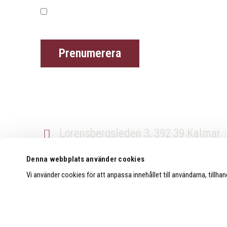
Jag godkänner att mina uppgifter används för ny
Kontakt
Lorensbergsleden 3, 392 39 Kalmar
010-26 46 004
Denna webbplats använder cookies
Vi använder cookies för att anpassa innehållet till användarna, tillha
info@strongerperformance.se
Öppettider