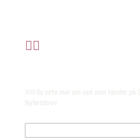
Nyhetsbrev
Vill du veta mer om vad som händer på 
Nyhetsbrev.
E-postadress