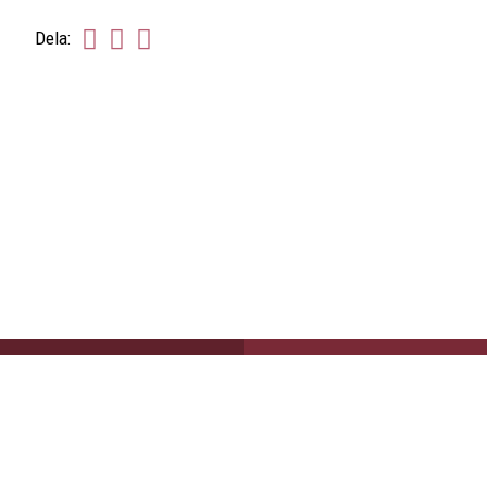
Dela
Dela
Dela
Dela:
på
på
på
facebook
twitter
linkedin