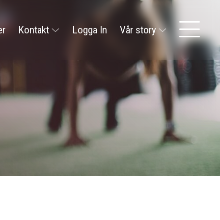
er
Kontakt
Logga In
Vår story