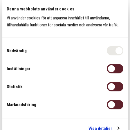
Dela
Dela
Dela
Dela:
på
på
på
Denna webbplats använder cookies
facebook
twitter
linkedin
Vi använder cookies för att anpassa innehållet till användarna,
Kontakta oss
tillhandahålla funktioner för sociala medier och analysera vår trafik.
S
Om oss
Nödvändig
a
m
t
Inställningar
y
c
Symptom vi behandlar
k
Statistik
Vi behandlar idrottsskador och muskulära
e
överbelastningsskador. Se samtliga symptom vi
s
Marknadsföring
v
behandlar och där vi åtgärdar orsaken till smärtan.
a
l
Läs mer
Visa detaljer