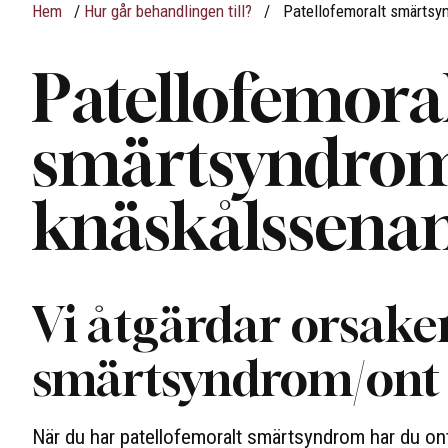
Hem
/
Hur går behandlingen till?
/
Patellofemoralt smärtsy
Patellofemora
smärtsyndrom
knäskålssena
Vi åtgärdar orsaken
smärtsyndrom/ont 
När du har patellofemoralt smärtsyndrom har du on