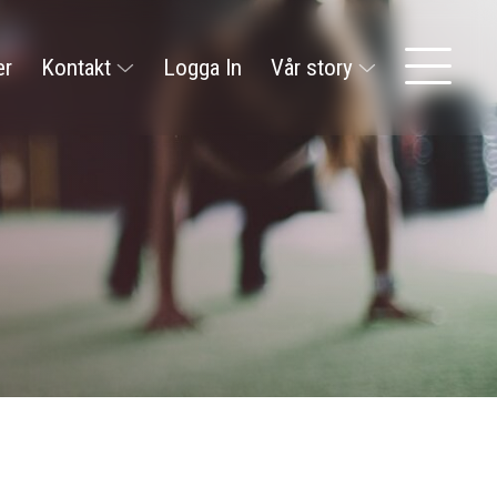
er
Kontakt
Logga In
Vår story