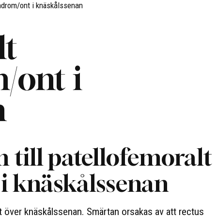
ndrom/ont i knäskålssenan
lt
/ont i
n
 till patellofemoralt
i knäskålssenan
t över knäskålssenan. Smärtan orsakas av att rectus