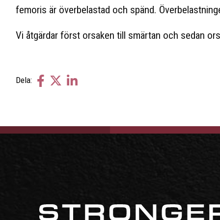
femoris är överbelastad och spänd. Överbelastning
Vi åtgärdar först orsaken till smärtan och sedan ors
Dela
Dela
Dela
Dela:
på
på
på
facebook
twitter
linkedin