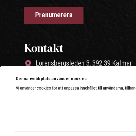
Kontakt
Lorensbergsleden 3, 392 39 Kalmar
010-26 46 004
Denna webbplats använder cookies
Vi använder cookies för att anpassa innehållet till användarna, tillha
info@strongerperformance.se
Öppettider