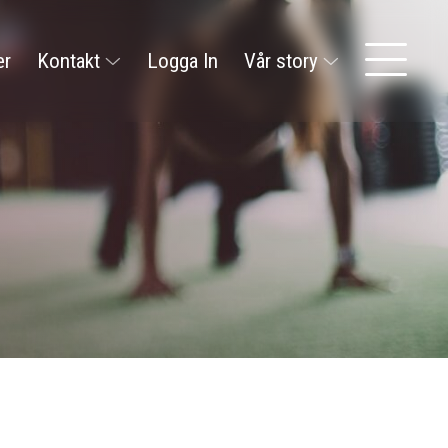
er
Kontakt
Logga In
Vår story