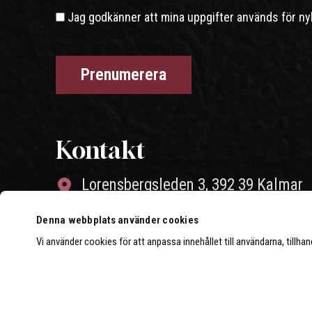
Jag godkänner att mina uppgifter används för ny
Kontakt
Lorensbergsleden 3, 392 39 Kalmar
010-26 46 004
Denna webbplats använder cookies
Vi använder cookies för att anpassa innehållet till användarna, tillha
info@strongerperformance.se
Öppettider