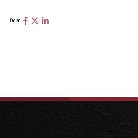
Dela
Dela
Dela
Dela:
på
på
på
facebook
twitter
linkedin