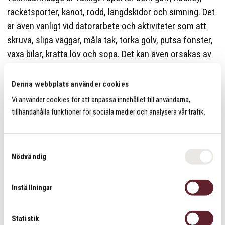
racketsporter, kanot, rodd, längdskidor och simning. Det
är även vanligt vid datorarbete och aktiviteter som att
skruva, slipa väggar, måla tak, torka golv, putsa fönster,
vaxa bilar, kratta löv och sopa. Det kan även orsakas av
trauma mot axeln eller skulderbladet.
Denna webbplats använder cookies
Vi åtgärdar först orsaken till smärtan och sedan
Vi använder cookies för att anpassa innehållet till användarna,
orsaken till överbelastningen.
tillhandahålla funktioner för sociala medier och analysera vår trafik.
Dela
Dela
Dela
Dela:
S
på
på
på
Nödvändig
a
facebook
twitter
linkedin
m
Kontakta oss
t
Inställningar
y
c
k
Statistik
Om oss