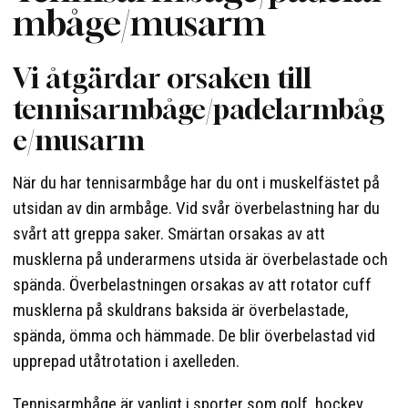
mbåge/musarm
Vi åtgärdar orsaken till
tennisarmbåge/padelarmbåg
e/musarm
När du har tennisarmbåge har du ont i muskelfästet på
utsidan av din armbåge. Vid svår överbelastning har du
svårt att greppa saker. Smärtan orsakas av att
musklerna på underarmens utsida är överbelastade och
spända. Överbelastningen orsakas av att rotator cuff
musklerna på skuldrans baksida är överbelastade,
spända, ömma och hämmade. De blir överbelastad vid
upprepad utåtrotation i axelleden.
Tennisarmbåge är vanligt i sporter som golf, hockey,